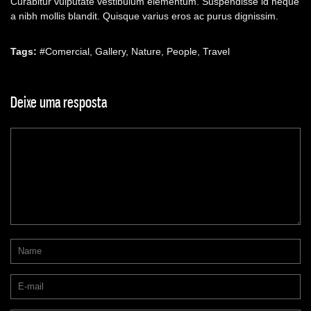
Curabitur vulputate vestibulum elementum. Suspendisse id neque
a nibh mollis blandit. Quisque varius eros ac purus dignissim.
Tags:
#
Comercial
,
Gallery
,
Nature
,
People
,
Travel
Deixe uma resposta